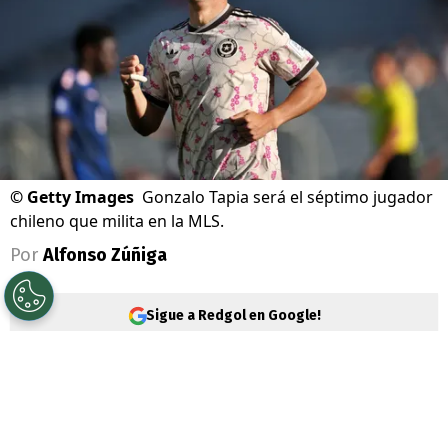
©
Getty Images
Gonzalo Tapia será el séptimo jugador
chileno que milita en la MLS.
Por
Alfonso Zúñiga
Sigue a Redgol en Google!
Es oficial. El delantero
Gonzalo Tapia
dejó
atrás su etapa en el fútbol brasileño y tras