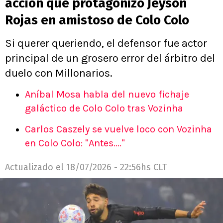
acción que protagonizó Jeyson
Rojas en amistoso de Colo Colo
Si querer queriendo, el defensor fue actor
principal de un grosero error del árbitro del
duelo con Millonarios.
Aníbal Mosa habla del nuevo fichaje
galáctico de Colo Colo tras Vozinha
Carlos Caszely se vuelve loco con Vozinha
en Colo Colo: "Antes...."
Actualizado el
18/07/2026 - 22:56hs CLT