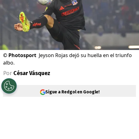
©
Photosport
Jeyson Rojas dejó su huella en el triunfo
albo.
Por
César Vásquez
Sigue a Redgol en Google!
Colo Colo
tuvo un muy positivo cierre de la
gira en Colombia con un sólido triunfo
sobre
Millonarios
.
Jeyson Rojas
terminó