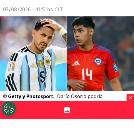
07/08/2026 - 11:51hs CLT
×
©
Getty y Photosport.
Darío Osorio podría
incorporarse al cuadro rossonero y tener a un campeón
y subcampeón del mundo como compañero.
Por
Jorge Rubio