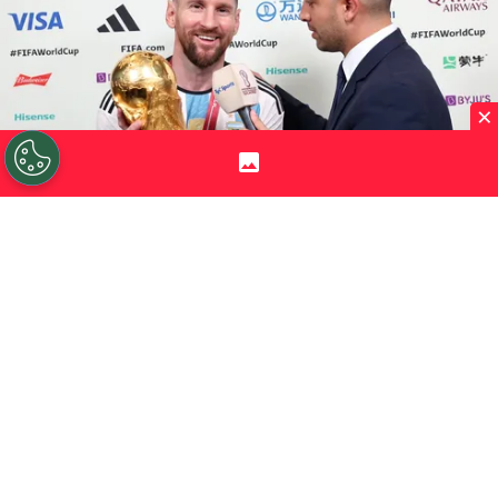
×
©
Instagram.
El periodista Gastón Edul participó del
anuncio del Tino.
Por
Jorge Rubio
Sigue a Redgol en Google!
Hace varios días que se sabía que este
jugador argentino podía ser refuerzo de