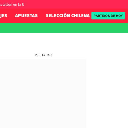
stellón en la U
JES
APUESTAS
SELECCIÓN CHILENA
REDSPORT
PARTIDOS DE HOY
FIFA
REDSPORT
eague
Eliminatorias
Tenis
ue
Formula 1
PUBLICIDAD
League
NBA
Rugby
ue
UFC
WWE
Boxeo