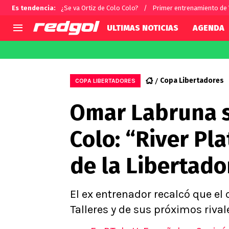
Es tendencia
:
¿Se va Ortiz de Colo Colo?
Primer entrenamiento de
ULTIMAS NOTICIAS
AGENDA
AGENDA
CHILE
MUNDO
Hoy en TV
Selección Chilena
Fútbol 
Copa Libertadores
COPA LIBERTADORES
Colo Colo
Darío O
Omar Labruna s
U de Chile
Alexis 
U Católica
Carlos 
Colo: “River Pla
Campeonato Nacional
Chileno
Primera B
de la Libertado
Segunda División
Copa Chile
Supercopa Chile
El ex entrenador recalcó que el
Campeonato Femenino
Talleres y de sus próximos rival