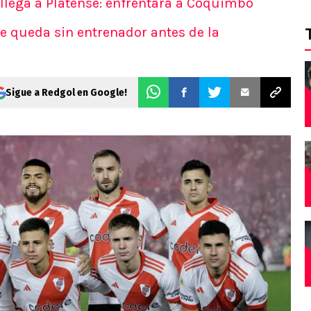
 llega a Platense: enfrentará a Coquimbo
e queda sin entrenador antes de la
Sigue a Redgol en Google!