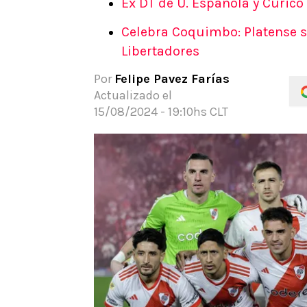
Ex DT de U. Española y Curicó
APUESTAS
Celebra Coquimbo: Platense s
Noticias
Libertadores
Guías
Códigos
Por
Felipe Pavez Farías
Pronósticos
Actualizado el
Apuesta del día
15/08/2024 - 19:10hs CLT