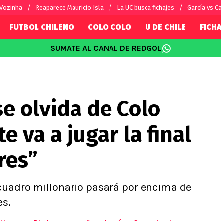
 Vozinha
Reaparece Mauricio Isla
La UC busca fichajes
García vs Ca
FUTBOL CHILENO
COLO COLO
U DE CHILE
FICHA
SUMATE AL CANAL DE REDGOL
SUDAMÉRICA
EUROPA
Internacional
Copa Libertadores
Champions L
sorio
Copa Sudamericana
Europa Leag
e olvida de Colo
Sánchez
Fútbol Argentino
Conference 
Palacios
Fútbol Brasileño
Ligue 1
te va a jugar la final
s por el mundo
Premier Leag
Serie A
res”
La Liga
Bundesliga
 cuadro millonario pasará por encima de
es.