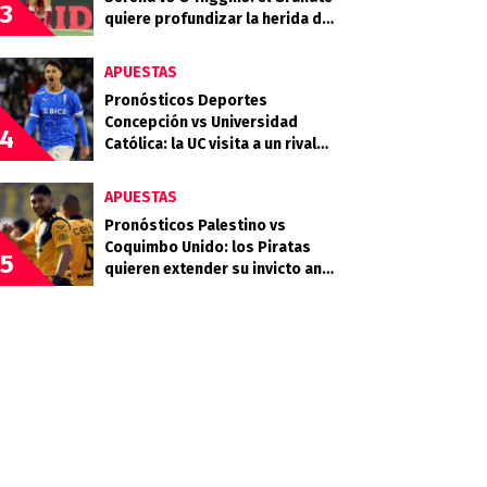
3
quiere profundizar la herida del
Celeste
APUESTAS
Pronósticos Deportes
Concepción vs Universidad
4
Católica: la UC visita a un rival
que llega en racha
APUESTAS
Pronósticos Palestino vs
Coquimbo Unido: los Piratas
5
quieren extender su invicto ante
los Árabes