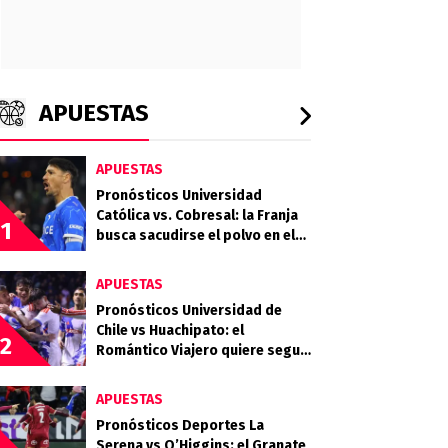
APUESTAS
APUESTAS
Pronósticos Universidad
Católica vs. Cobresal: la Franja
1
busca sacudirse el polvo en el
Claro Arena
APUESTAS
Pronósticos Universidad de
Chile vs Huachipato: el
2
Romántico Viajero quiere seguir
sumando de a tres
APUESTAS
Pronósticos Deportes La
Serena vs O’Higgins: el Granate