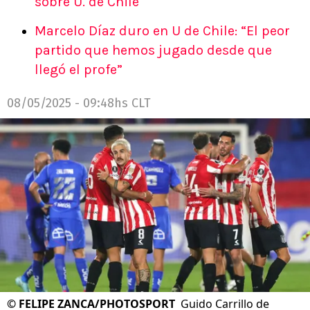
sobre U. de Chile
Marcelo Díaz duro en U de Chile: “El peor
partido que hemos jugado desde que
llegó el profe”
08/05/2025 - 09:48hs CLT
©
FELIPE ZANCA/PHOTOSPORT
Guido Carrillo de