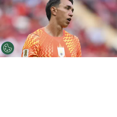
©
David Ramos/Getty Images.
Fernando Muslera la
pasó muy mal en la Copa del Mundo, pero en
Estudiantes es figura.
Por
Jorge Rubio
Sigue a Redgol en Google!