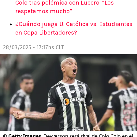
Colo tras polémica con Lucero: “Los
respetamos mucho”
¿Cuándo juega U. Católica vs. Estudiantes
en Copa Libertadores?
28/03/2025 - 17:17hs CLT
©
Getty Images
Deyverson será rival de Colo Colo en el