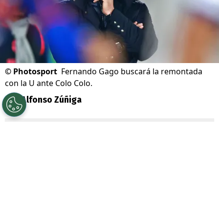
©
Photosport
Fernando Gago buscará la remontada
con la U ante Colo Colo.
Por
Alfonso Zúñiga
Sigue a Redgol en Google!
Si bien restan dos semanas para que se
juegue el
Superclásico
del fútbol criollo
que enfrentará a
Universidad de Chile
con
Colo Colo
en el Estadio Nacional, el técnico