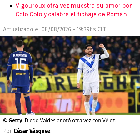
Vigouroux otra vez muestra su amor por
Colo Colo y celebra el fichaje de Román
Actualizado el
08/08/2026 - 19:39hs CLT
©
Getty
Diego Valdés anotó otra vez con Vélez.
Por
César Vásquez