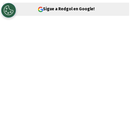
Sigue a Redgol en Google!
Mientras
Colo Colo
lo desea,
Diego Valdés
sigue brillando en el fútbol argentino. Esta
vez, el volante convirtió contra
Boca
Juniors
en condición de visita, dejando sin
respuesta al arquero rival.
El formado en Audax Italiano es seguido
muy de cerca por los Albos.
Fernando Ortiz
lo dirigió en América de México y sabe
de la calidad del “10”
. Sin embargo, Vélez
Sarsfield no ha querido soltarlo y luego de