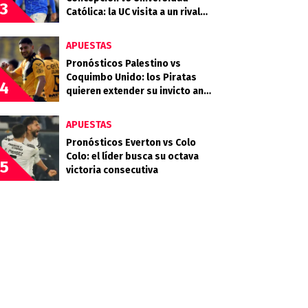
3
Católica: la UC visita a un rival
que llega en racha
APUESTAS
Pronósticos Palestino vs
Coquimbo Unido: los Piratas
4
quieren extender su invicto ante
los Árabes
APUESTAS
Pronósticos Everton vs Colo
Colo: el líder busca su octava
5
victoria consecutiva