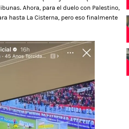
bunas. Ahora, para el duelo con Palestino,
ra hasta La Cisterna, pero eso finalmente