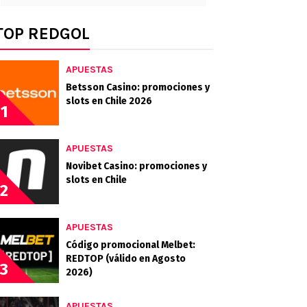
TOP REDGOL
APUESTAS
Betsson Casino: promociones y
slots en Chile 2026
1
APUESTAS
Novibet Casino: promociones y
slots en Chile
2
APUESTAS
Código promocional Melbet:
REDTOP (válido en Agosto
3
2026)
APUESTAS