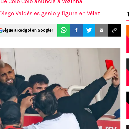
 que Colo Colo anuncia a Vozinha
Diego Valdés es genio y figura en Vélez
Sigue a Redgol en Google!