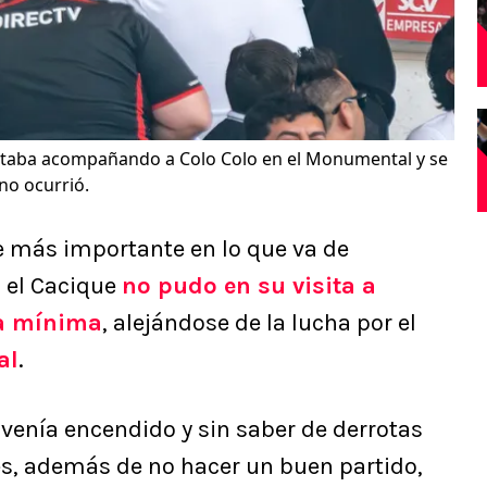
estaba acompañando a Colo Colo en el Monumental y se
no ocurrió.
e más importante en lo que va de
 el Cacique
no pudo en su visita a
ta mínima
, alejándose de la lucha por el
al
.
venía encendido y sin saber de derrotas
es, además de no hacer un buen partido,