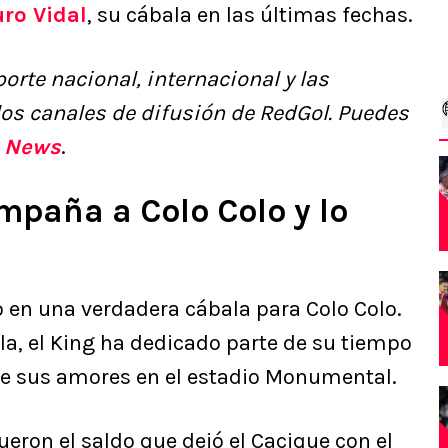
uro Vidal
, su cábala en las últimas fechas.
orte nacional, internacional y las
los canales de difusión de RedGol. Puedes
e News
.
mpaña a Colo Colo y lo
o en una verdadera cábala para Colo Colo.
lla, el King ha dedicado parte de su tiempo
 de sus amores en el estadio Monumental.
fueron el saldo que dejó el Cacique con el