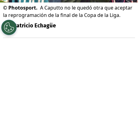
©
Photosport.
A Caputto no le quedó otra que aceptar
la reprogramación de la final de la Copa de la Liga.
Por
Patricio Echagüe
Sigue a Redgol en Google!
La gran final de la
Copa de la Liga 2026
entre
Coquimbo Unido y O’Higgins tuvo
que ser reagendada.
En un principio se
iba a disputa este
sábado 18 de julio en
Valparaíso
, pero finalmente se optó por
moverlo hasta el 17 de octubre, es decir, en
tres meses más.