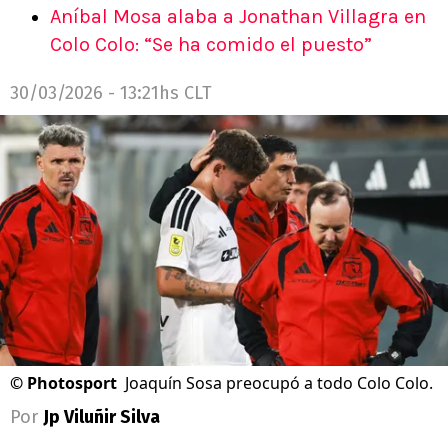
Aníbal Mosa alaba a Jonathan Villagra en
Colo Colo: “Se ha comido el puesto”
30/03/2026 - 13:21hs CLT
©
Photosport
Joaquín Sosa preocupó a todo Colo Colo.
Por
Jp Viluñir Silva