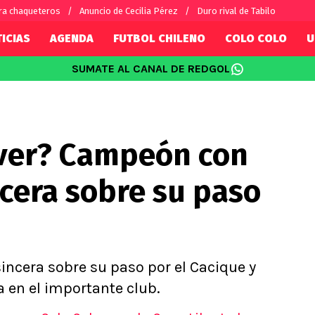
ra chaqueteros
Anuncio de Cecilia Pérez
Duro rival de Tabilo
ICIAS
AGENDA
FUTBOL CHILENO
COLO COLO
U
SUMATE AL CANAL DE REDGOL
SUDAMÉRICA
EUROPA
Internacional
Copa Libertadores
Champions L
sorio
Copa Sudamericana
Europa Leag
ver? Campeón con
Sánchez
Fútbol Argentino
Conference 
Palacios
Fútbol Brasileño
Ligue 1
ncera sobre su paso
s por el mundo
Premier Leag
Serie A
La Liga
Bundesliga
sincera sobre su paso por el Cacique y
a en el importante club.