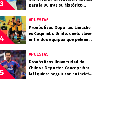
3
para la UC tras su histórico
triunfo en La Bombonera
APUESTAS
Pronósticos Deportes Limache
vs Coquimbo Unido: duelo clave
4
entre dos equipos que pelean
arriba
APUESTAS
Pronósticos Universidad de
Chile vs Deportes Concepción:
5
la U quiere seguir con su invicto
en casa