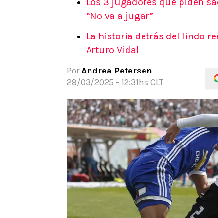
Los 3 jugadores que piden sac
APUESTAS
“No va a jugar”
Noticias
La historia detrás del lindo r
Guías
Arturo Vidal
Códigos
Pronósticos
Por
Andrea Petersen
Apuesta del día
28/03/2025 - 12:31hs CLT
Apuestas Mundial 2026