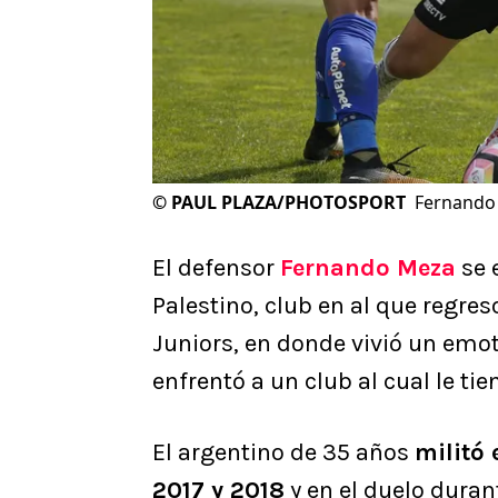
©
PAUL PLAZA/PHOTOSPORT
Fernando 
El defensor
Fernando Mez
a
se 
Palestino, club en al que regre
Juniors, en donde vivió un emo
enfrentó a un club al cual le t
El argentino de 35 años
militó
2017 y 2018
y en el duelo duran