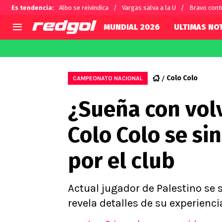
Es tendencia
:
Albo se reivindica
Vargas salva a la U
Bravo cont
MUNDIAL 2026
ULTIMAS NOT
AGENDA
CHILE
MUNDO
Hoy en TV
Selección Chilena
Fútbol 
Colo Colo
CAMPEONATO NACIONAL
Colo Colo
Darío O
¿Sueña con vol
U de Chile
Alexis 
U Católica
Carlos 
Colo Colo se si
Campeonato Nacional
Chileno
Primera B
por el club
Segunda División
Copa Chile
Supercopa Chile
Actual jugador de Palestino se 
Campeonato Femenino
revela detalles de su experienci