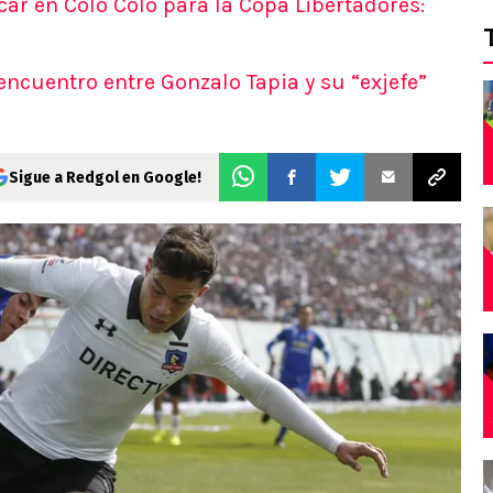
ar en Colo Colo para la Copa Libertadores:
eencuentro entre Gonzalo Tapia y su “exjefe”
Sigue a Redgol en Google!