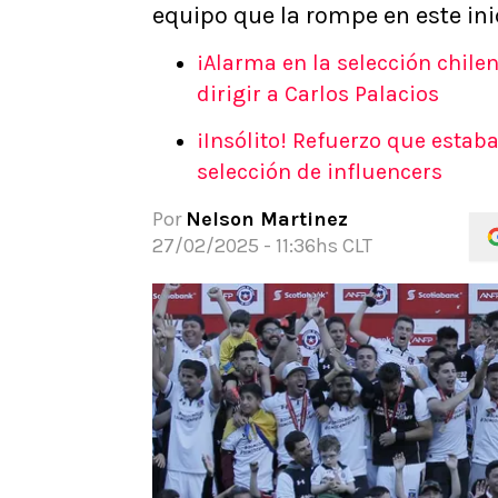
equipo que la rompe en este in
APUESTAS
Noticias
¡Alarma en la selección chilen
Guías
dirigir a Carlos Palacios
Códigos
¡Insólito! Refuerzo que estab
Pronósticos
selección de influencers
Apuesta del día
Apuestas Mundial 2026
Por
Nelson Martinez
27/02/2025 - 11:36hs CLT