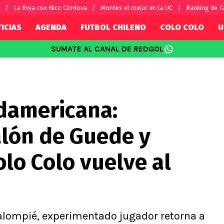
La Roja con Nico Córdova
Montes el mejor en la UC
Ranking de T
ICIAS
AGENDA
FUTBOL CHILENO
COLO COLO
U
SUMATE AL CANAL DE REDGOL
SUDAMÉRICA
EUROPA
Internacional
Copa Libertadores
Champions L
sorio
Copa Sudamericana
Europa Leag
damericana:
Sánchez
Fútbol Argentino
Conference 
Palacios
Fútbol Brasileño
Ligue 1
lón de Guede y
s por el mundo
Premier Leag
Serie A
lo Colo vuelve al
La Liga
Bundesliga
alompié, experimentado jugador retorna a