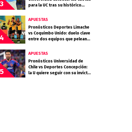
3
para la UC tras su histórico
triunfo en La Bombonera
APUESTAS
Pronósticos Deportes Limache
vs Coquimbo Unido: duelo clave
4
entre dos equipos que pelean
arriba
APUESTAS
Pronósticos Universidad de
Chile vs Deportes Concepción:
5
la U quiere seguir con su invicto
en casa