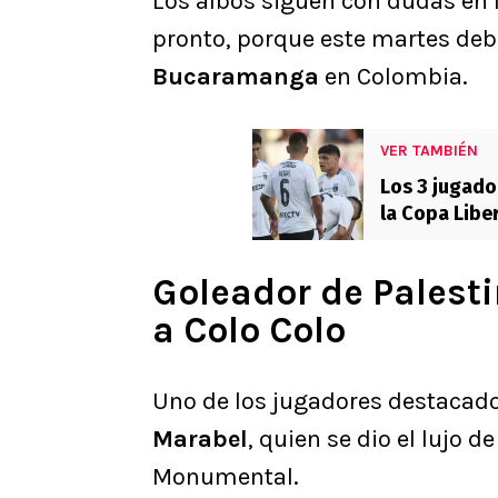
Los albos siguen con dudas en 
pronto, porque este martes deb
Bucaramanga
en Colombia.
VER TAMBIÉN
Los 3 jugado
la Copa Libe
Goleador de Palesti
a Colo Colo
Uno de los jugadores destacados
Marabel
, quien se dio el lujo d
Monumental.