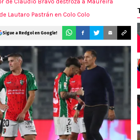
or de Claudio Bravo destroza a Maureira
 de Lautaro Pastrán en Colo Colo
Sigue a Redgol en Google!