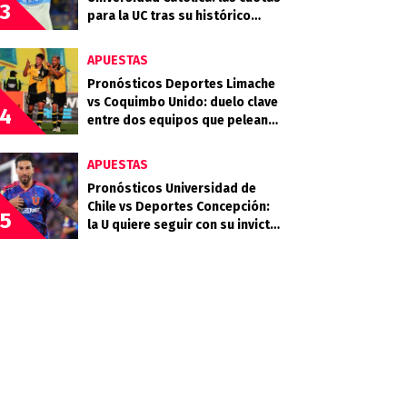
3
para la UC tras su histórico
triunfo en La Bombonera
APUESTAS
Pronósticos Deportes Limache
vs Coquimbo Unido: duelo clave
4
entre dos equipos que pelean
arriba
APUESTAS
Pronósticos Universidad de
Chile vs Deportes Concepción:
5
la U quiere seguir con su invicto
en casa