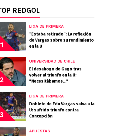
TOP REDGOL
LIGA DE PRIMERA
“Estaba retirado”: La reflexión
de Vargas sobre su rendimiento
1
en la U
UNIVERSIDAD DE CHILE
El desahogo de Gago tras
volver al triunfo en la U:
2
"Necesitábamos..."
LIGA DE PRIMERA
Doblete de Edu Vargas salva a la
U: sufrido triunfo contra
3
Concepción
APUESTAS