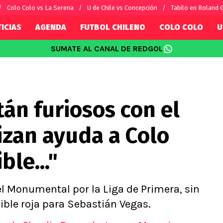
Colo Colo vs La Serena
U de Chile vs Concepción
Tabilo en Roland 
ICIAS
AGENDA
FUTBOL CHILENO
COLO COLO
U
SUMATE AL CANAL DE REDGOL
SUDAMÉRICA
EUROPA
Internacional
Copa Libertadores
Champions L
sorio
Copa Sudamericana
Europa Leag
tán furiosos con el
Sánchez
Fútbol Argentino
Conference 
Palacios
Fútbol Brasileño
Ligue 1
lizan ayuda a Colo
s por el mundo
Premier Leag
Serie A
ble..."
La Liga
Bundesliga
l Monumental por la Liga de Primera, sin
ble roja para Sebastián Vegas.