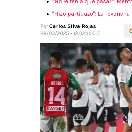
“No le tenía que pasar”: Ment
APUESTAS
"Hizo partidazo": La revancha
Noticias
Guías
Por
Carlos Silva Rojas
Códigos
28/03/2025 - 12:02hs CLT
Pronósticos
Apuesta del día
Apuestas Mundial 2026