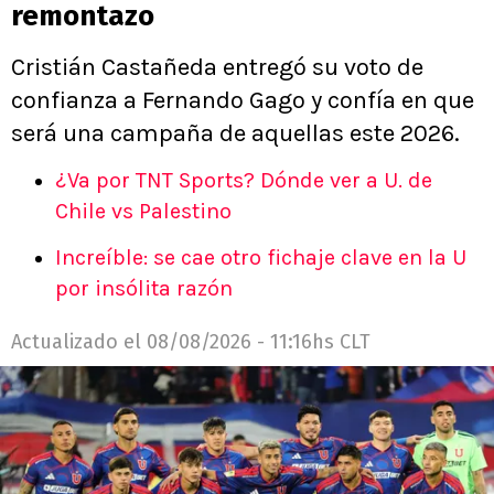
remontazo
Cristián Castañeda entregó su voto de
confianza a Fernando Gago y confía en que
será una campaña de aquellas este 2026.
¿Va por TNT Sports? Dónde ver a U. de
Chile vs Palestino
Increíble: se cae otro fichaje clave en la U
por insólita razón
Actualizado el
08/08/2026 - 11:16hs CLT