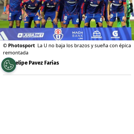
©
Photosport
La U no baja los brazos y sueña con épica
remontada
Por
Felipe Pavez Farías
Sigue a Redgol en Google!
Universidad de Chile
renueva las energías
para este segundo semestre. Con
Fernando Gago
ya acumula una