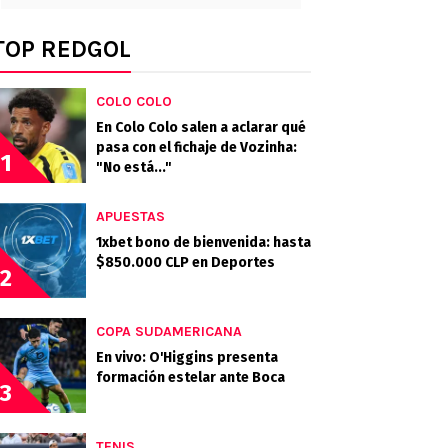
TOP REDGOL
COLO COLO
En Colo Colo salen a aclarar qué
pasa con el fichaje de Vozinha:
1
"No está..."
APUESTAS
1xbet bono de bienvenida: hasta
$850.000 CLP en Deportes
2
COPA SUDAMERICANA
En vivo: O'Higgins presenta
formación estelar ante Boca
3
TENIS