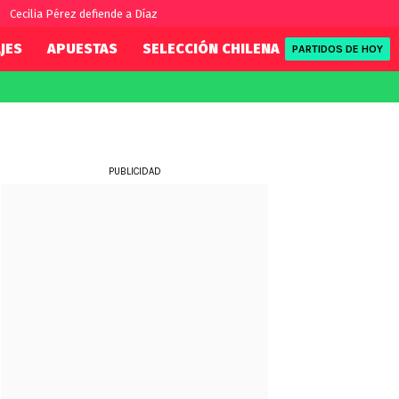
Cecilia Pérez defiende a Díaz
JES
APUESTAS
SELECCIÓN CHILENA
REDSPORT
PARTIDOS DE HOY
FIFA
REDSPORT
eague
Eliminatorias
Tenis
ue
Formula 1
PUBLICIDAD
League
NBA
Rugby
ue
UFC
WWE
Boxeo