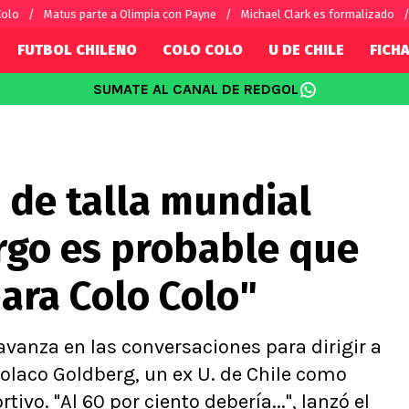
Colo
Matus parte a Olimpia con Payne
Michael Clark es formalizado
FUTBOL CHILENO
COLO COLO
U DE CHILE
FICHA
SUMATE AL CANAL DE REDGOL
SUDAMÉRICA
EUROPA
Internacional
Copa Libertadores
Champions L
sorio
Copa Sudamericana
Europa Leag
 de talla mundial
Sánchez
Fútbol Argentino
Conference 
Palacios
Fútbol Brasileño
Ligue 1
go es probable que
s por el mundo
Premier Leag
Serie A
para Colo Colo"
La Liga
Bundesliga
vanza en las conversaciones para dirigir a
 Polaco Goldberg, un ex U. de Chile como
vo. "Al 60 por ciento debería...", lanzó el