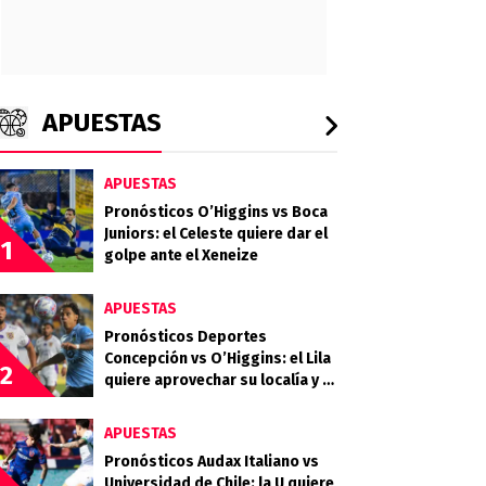
APUESTAS
APUESTAS
Pronósticos O’Higgins vs Boca
Juniors: el Celeste quiere dar el
1
golpe ante el Xeneize
APUESTAS
Pronósticos Deportes
Concepción vs O’Higgins: el Lila
2
quiere aprovechar su localía y el
desgaste celeste
APUESTAS
Pronósticos Audax Italiano vs
Universidad de Chile: la U quiere