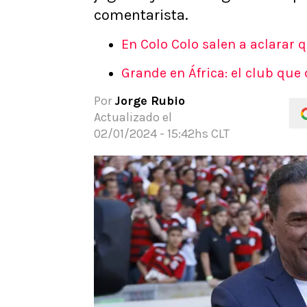
comentarista.
APUESTAS
Noticias
En Colo Colo salen a aclarar q
Guías
Códigos
Grande en África: el club que
Pronósticos
Por
Jorge Rubio
Apuesta del día
Actualizado el
02/01/2024 - 15:42hs CLT