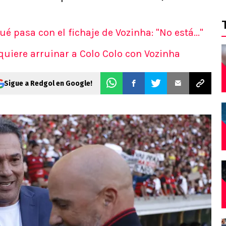
ué pasa con el fichaje de Vozinha: "No está..."
 quiere arruinar a Colo Colo con Vozinha
Sigue a Redgol en Google!