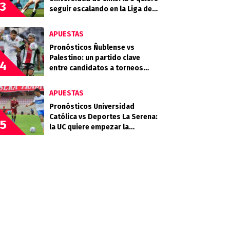
3
seguir escalando en la Liga de
Primera
APUESTAS
Pronósticos Ñublense vs
Palestino: un partido clave
4
entre candidatos a torneos
internacionales
APUESTAS
Pronósticos Universidad
Católica vs Deportes La Serena:
5
la UC quiere empezar la
segunda rueda con fuerza