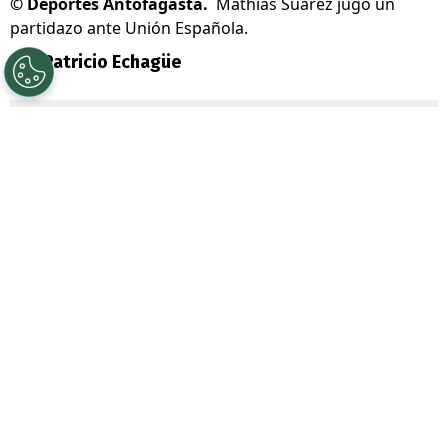
©
Deportes Antofagasta.
Mathías Suárez jugó un
partidazo ante Unión Española.
Por
Patricio Echagüe
Sigue a Redgol en Google!
Deportes Antofagasta
fue una visita muy
desagradable para Unión Española en esta
fecha 19 de la
Primera B 2026.
Los Pumas
se impusieron por
3-0 en el Estadio
Santa Laura
y escalaron hasta el cuarto
lugar con 29 puntos, afianzándose con
esto en los puestos de liguilla.