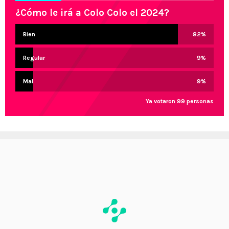
¿Cómo le irá a Colo Colo el 2024?
Bien
82
%
Regular
9
%
Mal
9
%
Ya votaron 99 personas