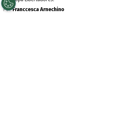
Por
Franccesca Arnechino
Sigue a Redgol en Google!
Universidad Católica
tiene rival para los
octavos de final de la
Copa Libertadores
.
Los Cruzados enfrentarán a
Estudiantes
de La Plata
, en el primer partido de una
serie que definirá a uno de los ocho
mejores equipos del torneo.
El gran golpe de los Cruzados fue cuando
derrotaron a Boca Juniors en La