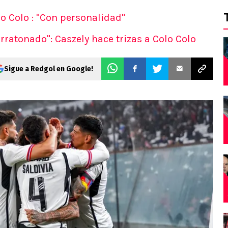
lo Colo : "Con personalidad"
ratonado": Caszely hace trizas a Colo Colo
Sigue a Redgol en Google!