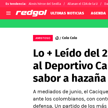
Es tendencia
:
Alexis héroe del Sevilla
Allanan el CDA de la U
Da
ULTIMAS NOTICIAS
AGENDA
AGENDA
CHILE
MUNDO
Hoy en TV
Selección Chilena
Fútbol 
Colo Colo
AMISTOSO
Colo Colo
Darío O
Lo + Leído del 
U de Chile
Alexis 
U Católica
Carlos 
al Deportivo C
Campeonato Nacional
Chileno
Primera B
sabor a hazaña
Segunda División
Copa Chile
Supercopa Chile
A mediados de junio, el Caciqu
Campeonato Femenino
ante los colombianos, con cont
defensa. Un partido de los más 