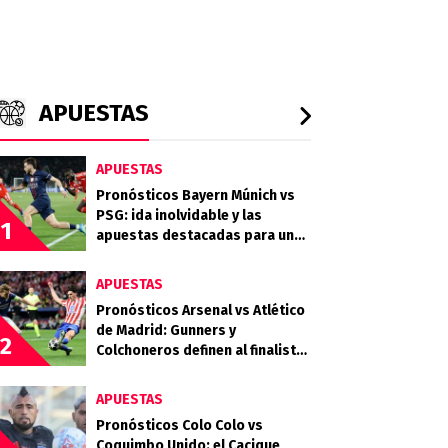
APUESTAS
APUESTAS
Pronósticos Bayern Múnich vs
PSG: ida inolvidable y las
1
apuestas destacadas para una
serie abierta
APUESTAS
Pronósticos Arsenal vs Atlético
de Madrid: Gunners y
2
Colchoneros definen al finalista
en Londres
APUESTAS
Pronósticos Colo Colo vs
Coquimbo Unido: el Cacique