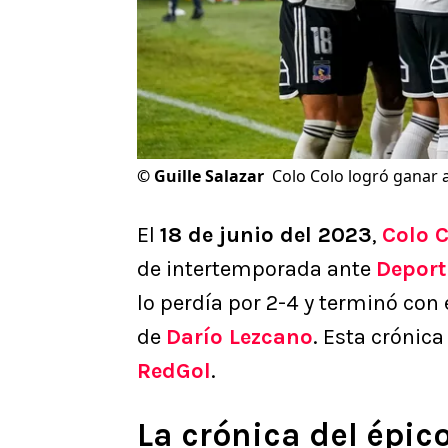
©
Guille Salazar
Colo Colo logró ganar a
El
18 de junio del 2023
,
Colo 
de intertemporada ante
Deport
lo perdía por 2-4 y terminó con 
de
Darío Lezcano
. Esta crónica
RedGol
.
La crónica del épico