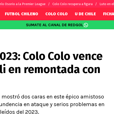
río Osorio a la Premier League
Colo Colo recupera a figura
Luto en el
FUTBOL CHILENO
COLO COLO
U DE CHILE
FICHA
SUMATE AL CANAL DE REDGOL
SUDAMÉRICA
EUROPA
Internacional
Copa Libertadores
Champions L
sorio
Copa Sudamericana
Europa Leag
2023: Colo Colo vence
Sánchez
Fútbol Argentino
Conference 
Palacios
Fútbol Brasileño
Ligue 1
ali en remontada con
s por el mundo
Premier Leag
Serie A
La Liga
Bundesliga
e mostró dos caras en este épico amistoso
undencia en ataque y serios problemas en
leídos del 2023.