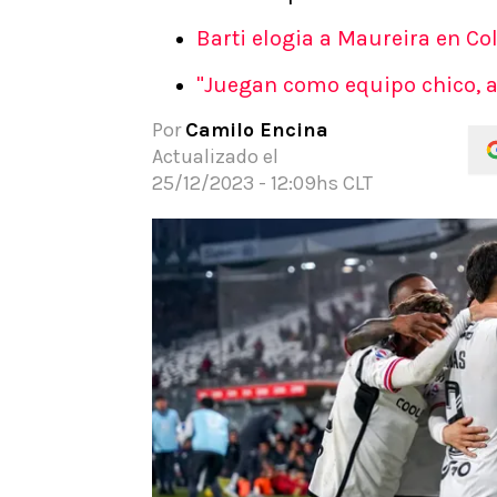
APUESTAS
Barti elogia a Maureira en Co
Noticias
"Juegan como equipo chico, ar
Guías
Códigos
Por
Camilo Encina
Pronósticos
Actualizado el
Apuesta del día
25/12/2023 - 12:09hs CLT
Apuestas Mundial 2026