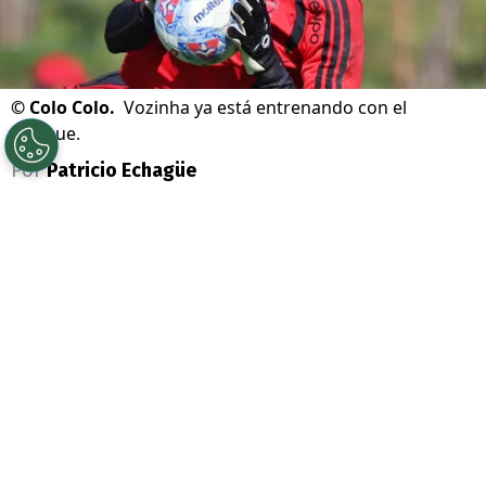
©
Colo Colo.
Vozinha ya está entrenando con el
Cacique.
Por
Patricio Echagüe
Sigue a Redgol en Google!
Pasada ya toda la locura por el arribo de
Vozinha
a
Colo Colo
, ahora llega el turno
de comenzar a planificar su debut. El
portero de Cabo Verde llegó después de una
merecidas vacaciones tras el Mundial