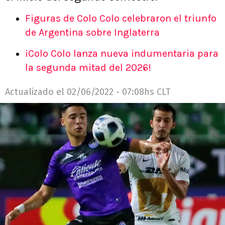
Figuras de Colo Colo celebraron el triunfo
de Argentina sobre Inglaterra
¡Colo Colo lanza nueva indumentaria para
la segunda mitad del 2026!
Actualizado el
02/06/2022 - 07:08hs CLT