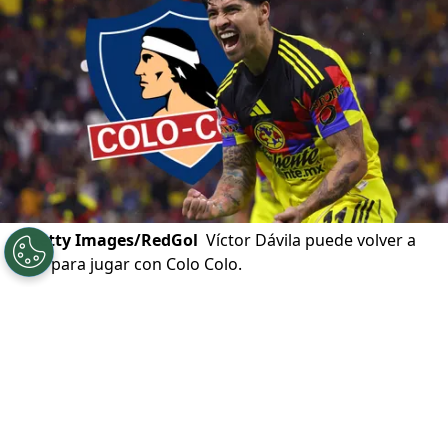
©
Getty Images/RedGol
Víctor Dávila puede volver a
Chile para jugar con Colo Colo.
Por
Jp Viluñir Silva
Sigue a Redgol en Google!
Colo Colo
se mueve en el
mercado de