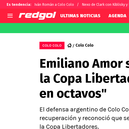
Es tendencia
:
Iván Román a Colo Colo
Nexo de Clark con Kiblisky y
ULTIMAS NOTICIAS
AGENDA
AGENDA
CHILE
MUNDO
Hoy en TV
Selección Chilena
Fútbol 
Colo Colo
COLO COLO
Colo Colo
Darío O
Emiliano Amor s
U de Chile
Alexis 
U Católica
Carlos 
la Copa Liberta
Campeonato Nacional
Chileno
Primera B
en octavos"
Segunda División
Copa Chile
Supercopa Chile
El defensa argentino de Colo Col
Campeonato Femenino
recuperación y reconoció que se
la Copa Libertadores.