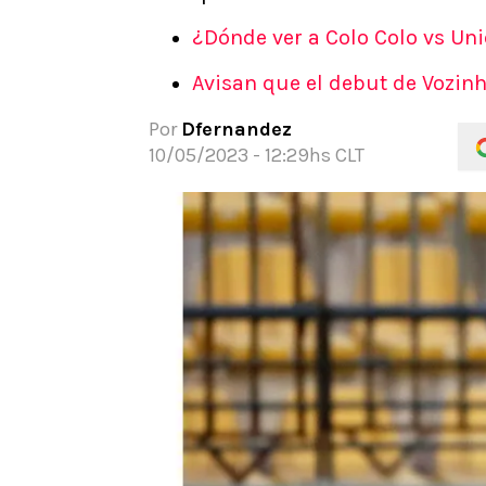
APUESTAS
¿Dónde ver a Colo Colo vs Uni
Noticias
Avisan que el debut de Vozin
Guías
Códigos
Por
Dfernandez
Pronósticos
10/05/2023 - 12:29hs CLT
Apuesta del día