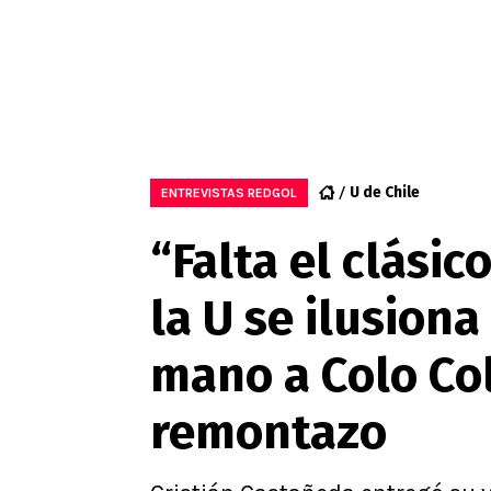
U de Chile
ENTREVISTAS REDGOL
“Falta el clási
la U se ilusiona
mano a Colo Col
remontazo