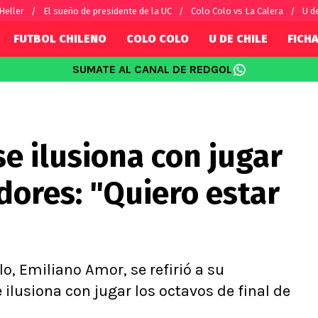
 Heller
El sueño de presidente de la UC
Colo Colo vs La Calera
U d
FUTBOL CHILENO
COLO COLO
U DE CHILE
FICHA
SUMATE AL CANAL DE REDGOL
SUDAMÉRICA
EUROPA
Internacional
Copa Libertadores
Champions L
sorio
Copa Sudamericana
Europa Leag
e ilusiona con jugar
Sánchez
Fútbol Argentino
Conference 
Palacios
Fútbol Brasileño
Ligue 1
dores: "Quiero estar
s por el mundo
Premier Leag
Serie A
La Liga
Bundesliga
o, Emiliano Amor, se refirió a su
 ilusiona con jugar los octavos de final de