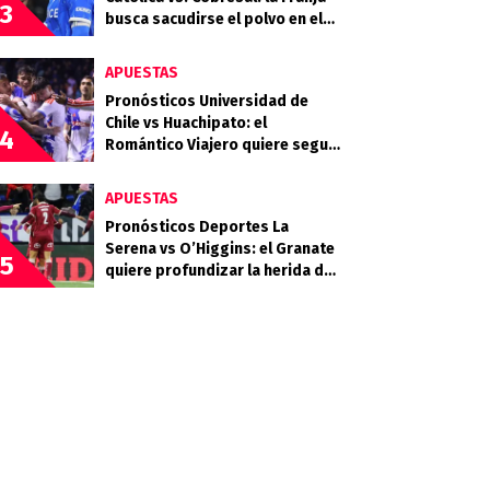
3
busca sacudirse el polvo en el
Claro Arena
APUESTAS
Pronósticos Universidad de
Chile vs Huachipato: el
4
Romántico Viajero quiere seguir
sumando de a tres
APUESTAS
Pronósticos Deportes La
Serena vs O’Higgins: el Granate
5
quiere profundizar la herida del
Celeste