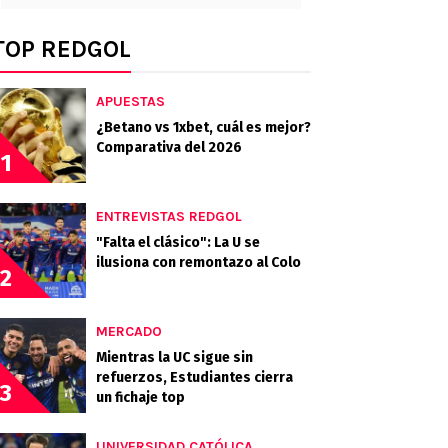
TOP REDGOL
APUESTAS
¿Betano vs 1xbet, cuál es mejor?
Comparativa del 2026
1
ENTREVISTAS REDGOL
"Falta el clásico": La U se
ilusiona con remontazo al Colo
2
MERCADO
Mientras la UC sigue sin
refuerzos, Estudiantes cierra
3
un fichaje top
UNIVERSIDAD CATÓLICA