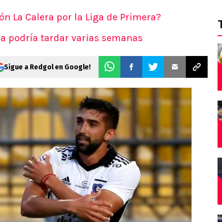
ón La Calera por la Liga de Primera?
ha podría tardar varias semanas
Sigue a Redgol en Google!