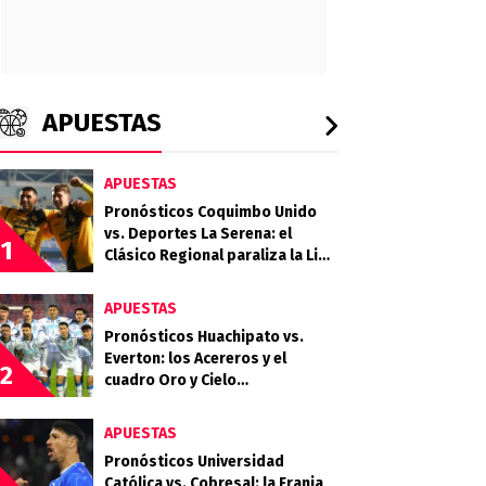
APUESTAS
APUESTAS
Pronósticos Coquimbo Unido
vs. Deportes La Serena: el
1
Clásico Regional paraliza la Liga
de Primera 2026
APUESTAS
Pronósticos Huachipato vs.
Everton: los Acereros y el
2
cuadro Oro y Cielo
protagonizan un choque clave
por la fecha 18
APUESTAS
Pronósticos Universidad
Católica vs. Cobresal: la Franja