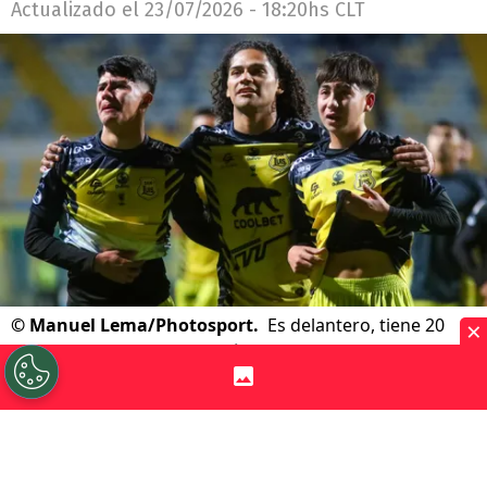
Actualizado el
23/07/2026 - 18:20hs CLT
×
©
Manuel Lema/Photosport.
Es delantero, tiene 20
años y negocia con Vibra Fútbol.
Por
Jorge Rubio
Sigue a Redgol en Google!