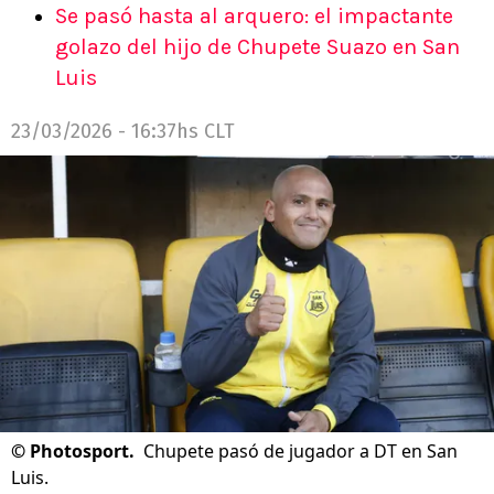
Se pasó hasta al arquero: el impactante
golazo del hijo de Chupete Suazo en San
Luis
23/03/2026 - 16:37hs CLT
©
Photosport.
Chupete pasó de jugador a DT en San
Luis.