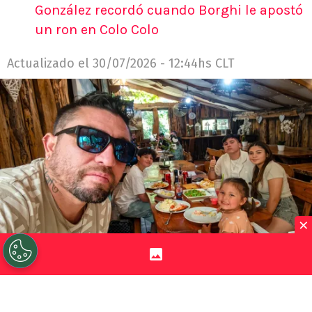
González recordó cuando Borghi le apostó
un ron en Colo Colo
Actualizado el
30/07/2026 - 12:44hs CLT
×
©
Cedida y retocada con Gemini IA.
El Chucky
González atendió el llamado de RedGol y contó varias
cosas de su carrera, que tuvo un título nacional en 2012