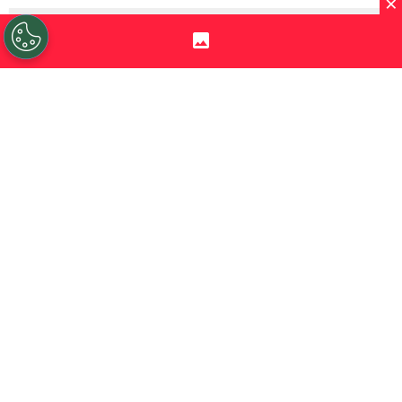
×
Sigue a Redgol en Google!
Jorge Segovia
ha hecho noticia en estos
últimos días por una serie de entrevistas
que ha dado en su visita a Chile. Una de las
más mediáticas la dio a
La Tercera,
donde
el dueño de
Unión Española
se mandó un
anunció que marcó pauta: la
r
emodelación del Estadio Santa Laura.
PUBLICIDAD