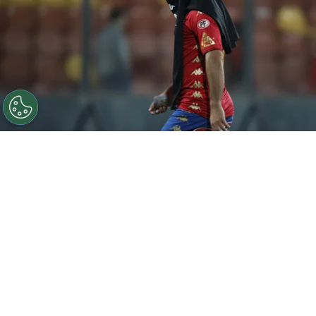
©
Dragomir Yankovic/Photosport.
Estuvo en la Unión
Española desde febrero de 2021 hasta el mismo mes de
2025.
Por
Jorge Rubio
Sigue a Redgol en Google!
El 2025 fue un año tortuoso para la
Unión