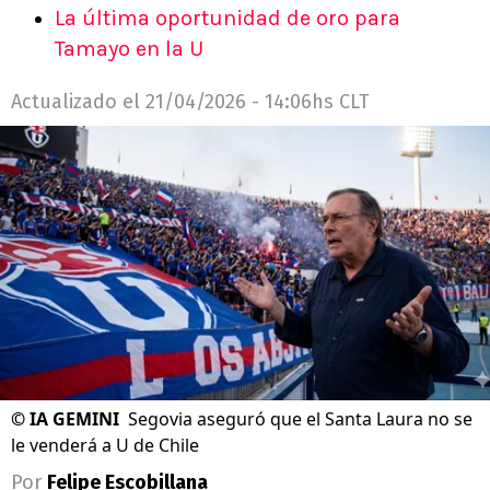
La última oportunidad de oro para
Tamayo en la U
Actualizado el
21/04/2026 - 14:06hs CLT
©
IA GEMINI
Segovia aseguró que el Santa Laura no se
le venderá a U de Chile
Por
Felipe Escobillana