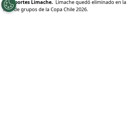
©
Deportes Limache.
Limache quedó eliminado en la
fase de grupos de la Copa Chile 2026.
Por
Patricio Echagüe
Sigue a Redgol en Google!
Deportes Limache
sigue acumulando
malos resultados en medio de esta mala
racha que lo aqueja en las últimas
semanas. Y es que los tomateros además,
de ir perdiendo terreno en la
Liga de
Primera
, ahora quedaron eliminados de la
Copa Chile 2026.