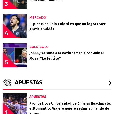
3
MERCADO
El plan B de Colo Colo si es que no logra traer
gratis a Valdés
4
COLO COLO
Johnny se sube a la Vozinhamanía con Aníbal
Mosa: "Lo felicito"
5
APUESTAS
APUESTAS
Pronósticos Universidad de Chile vs Huachipato:
el Romántico Viajero quiere seguir sumando de
1
a tres