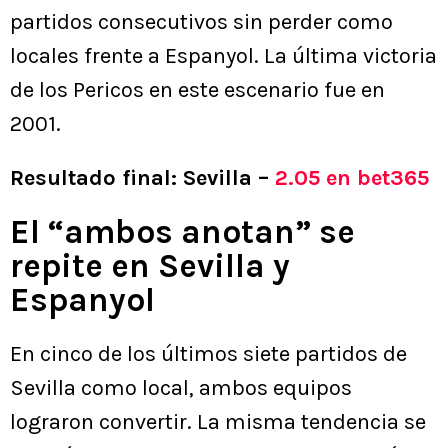
partidos consecutivos sin perder como
locales frente a Espanyol. La última victoria
de los Pericos en este escenario fue en
2001.
Resultado final: Sevilla –
2.05 en bet365
El “ambos anotan” se
repite en Sevilla y
Espanyol
En cinco de los últimos siete partidos de
Sevilla como local, ambos equipos
lograron convertir. La misma tendencia se