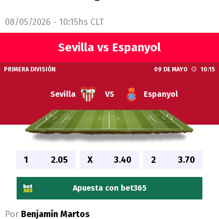
08/05/2026 - 10:15hs CLT
Sevilla vs Espanyol
PRIMERA DIVISIÓN
09 DE MAYO
10:15
Sevilla
VS
Espanyol
1
2.05
X
3.40
2
3.70
Apuesta con bet365
Por
Benjamín Martos