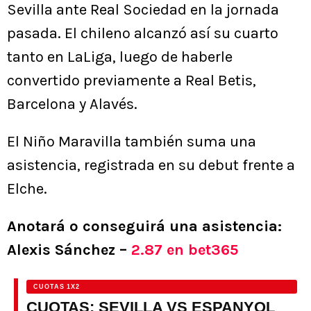
Sevilla ante Real Sociedad en la jornada
pasada. El chileno alcanzó así su cuarto
tanto en LaLiga, luego de haberle
convertido previamente a Real Betis,
Barcelona y Alavés.
El Niño Maravilla también suma una
asistencia, registrada en su debut frente a
Elche.
Anotará o conseguirá una asistencia:
Alexis Sánchez –
2.87 en bet365
CUOTAS 1X2
CUOTAS: SEVILLA VS ESPANYOL