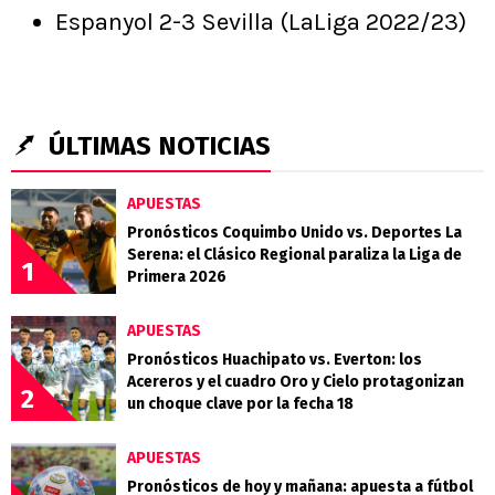
Espanyol 2-3 Sevilla (LaLiga 2022/23)
ÚLTIMAS NOTICIAS
APUESTAS
Pronósticos Coquimbo Unido vs. Deportes La
Serena: el Clásico Regional paraliza la Liga de
1
Primera 2026
APUESTAS
Pronósticos Huachipato vs. Everton: los
Acereros y el cuadro Oro y Cielo protagonizan
2
un choque clave por la fecha 18
APUESTAS
Pronósticos de hoy y mañana: apuesta a fútbol