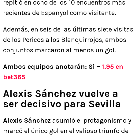
repitió en ocho de los 10 encuentros más
recientes de Espanyol como visitante.
Además, en seis de las últimas siete visitas
de los Pericos a los Blanquirrojos, ambos
conjuntos marcaron al menos un gol.
Ambos equipos anotarán: Si –
1.95 en
bet365
Alexis Sánchez vuelve a
ser decisivo para Sevilla
Alexis Sánchez
asumió el protagonismo y
marcó el único gol en el valioso triunfo de