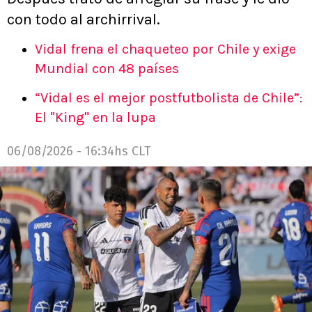
con todo al archirrival.
Vidal frena el chaqueteo por Chile y exige
Mundial con 48 países
“Vidal es el mejor postfutbolista de Chile”:
El "King" en la lupa
06/08/2026 - 16:34hs CLT