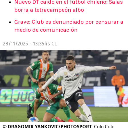
Nuevo DT caído en el fútbol chileno: Salas
borra a tetracampeón albo
Grave: Club es denunciado por censurar a
medio de comunicación
28/11/2025 - 13:35hs CLT
©
DRAGOMIR YANKOVIC/PHOTOSPORT
Colo Colo