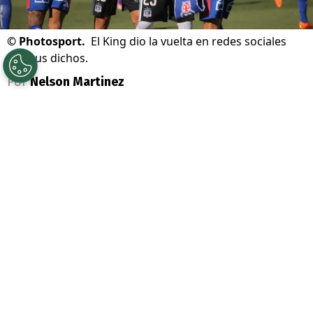
©
Photosport.
El King dio la vuelta en redes sociales
con sus dichos.
Por
Nelson Martinez
Sigue a Redgol en Google!
Arturo Vidal
lo volvió a hacer y fue viral
durante su transmisión en vivo en Kick,
plataforma habitual de sus directos. El
King le lanzó un tremendo palo a la
U de
Chile
luego de sufrir un lapsus.
Al hablar de su vida, el ídolo de
Colo Colo