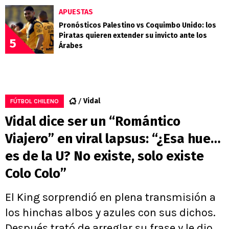
APUESTAS
Pronósticos Palestino vs Coquimbo Unido: los
Piratas quieren extender su invicto ante los
5
Árabes
Vidal
FÚTBOL CHILENO
Vidal dice ser un “Romántico
Viajero” en viral lapsus: “¿Esa hue…
es de la U? No existe, solo existe
Colo Colo”
El King sorprendió en plena transmisión a
los hinchas albos y azules con sus dichos.
Después trató de arreglar su frase y le dio