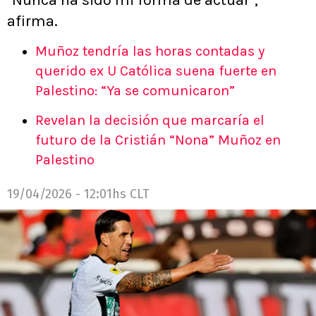
afirma.
Muñoz tendría las horas contadas y
querido ex U Católica suena fuerte en
Palestino: “Ya se comunicaron”
Revelan la decisión que marcaría el
futuro de la Cristián “Nona” Muñoz en
Palestino
19/04/2026 - 12:01hs CLT