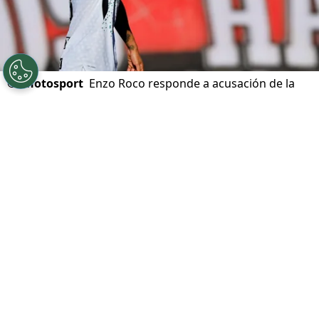
©
Photosport
Enzo Roco responde a acusación de la
barra de Palestino.
Por
Alfonso Zúñiga
Sigue a Redgol en Google!
Los ánimos no son de los mejores en
Palestino
. Tras malos resultados que
derivan en un masivo pedido para
la
salida del técnico
Cristián Muñoz
, la