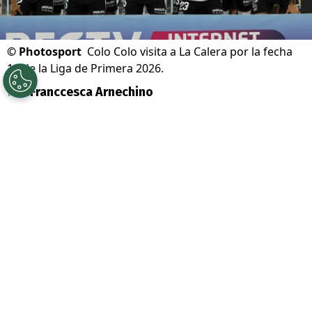
©
Photosport
Colo Colo visita a La Calera por la fecha
18 de la Liga de Primera 2026.
Por
Franccesca Arnechino
Sigue a Redgol en Google!
Colo Colo
junto a su main sponsor
Jugabet
,
sigue liderando la
Liga de
Primera con 42 puntos en 17 fechas,
marcando 14victorias y apenas tres
derrotas, consolidándose como uno de los
principales candidatos al título.