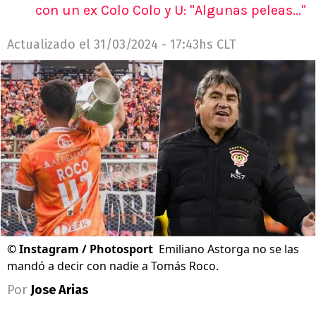
con un ex Colo Colo y U: "Algunas peleas..."
Actualizado el
31/03/2024 - 17:43hs CLT
©
Instagram / Photosport
Emiliano Astorga no se las
mandó a decir con nadie a Tomás Roco.
Por
Jose Arias