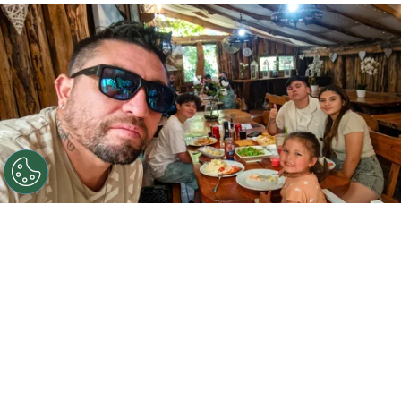
©
Cedida y retocada con Gemini IA.
El Chucky
González atendió el llamado de RedGol y contó varias
cosas de su carrera, que tuvo un título nacional en 2012
como protagonista en Huachipato.
Por
Jorge Rubio
Sigue a Redgol en Google!