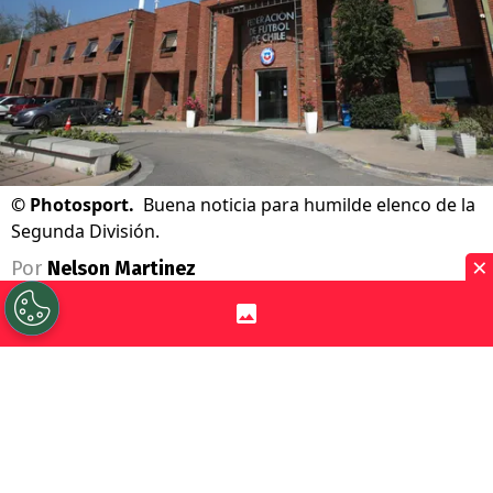
©
Photosport.
Buena noticia para humilde elenco de la
Segunda División.
×
Por
Nelson Martinez
Sigue a Redgol en Google!
Se acabó la teleserie que terminó con lío
judicial en el
fútbol chileno
. Ahí, dos