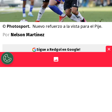
©
Photosport.
Nuevo refuerzo a la vista para el Pije.
Por
Nelson Martinez
×
Sigue a Redgol en Google!
Días movidos en
Deportes Temuco
.
El
elenco propiedad de Marcelo Salas viene
de anunciar la
desvinculación de Arturo
Sanhueza
como entrenador, tras irregular
campaña en Primera B.