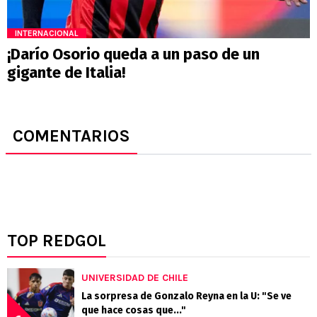
INTERNACIONAL
¡Darío Osorio queda a un paso de un
gigante de Italia!
COMENTARIOS
TOP REDGOL
UNIVERSIDAD DE CHILE
La sorpresa de Gonzalo Reyna en la U: "Se ve
que hace cosas que..."