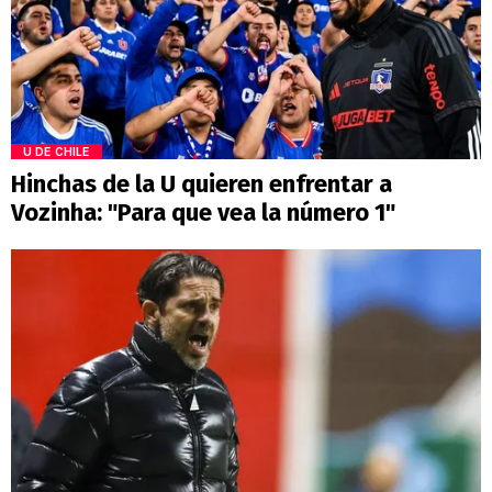
U DE CHILE
Hinchas de la U quieren enfrentar a
Vozinha: "Para que vea la número 1"