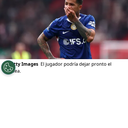
©
Getty Images
El jugador podría dejar pronto el
Chelsea.
Por
Andrea Petersen
Sigue a Redgol en Google!
Con el
Mundial 2026
ya finalizado, varias