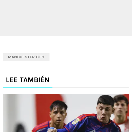
MANCHESTER CITY
LEE TAMBIÉN