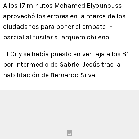
A los 17 minutos Mohamed Elyounoussi
aprovechó los errores en la marca de los
ciudadanos para poner el empate 1-1
parcial al fusilar al arquero chileno.
El City se había puesto en ventaja a los 8’
por intermedio de Gabriel Jesús tras la
habilitación de Bernardo Silva.