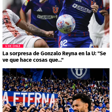
U DE CHILE
La sorpresa de Gonzalo Reyna en la U: "Se
ve que hace cosas que..."