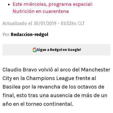
Este miércoles, programa especial:
Nutrición en cuarentena
Actualizado el
30/01/2019 - 03:52hs CLT
Por
Redaccion-redgol
Sigue a Redgol en Google!
Claudio Bravo volvió al arco del Manchester
City en la Champions League frente al
Basilea por la revancha de los octavos de
final, esto tras una ausencia de más de un
año en el torneo continental.