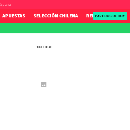
 España
APUESTAS
SELECCIÓN CHILENA
REDSPORT
TENI
PARTIDOS DE HOY
FIFA
REDSPORT
eague
Mundial 2026
Tenis
PUBLICIDAD
ue
Eliminatorias
Formula 1
League
NBA
Rugby
ue
UFC
WWE
Boxeo