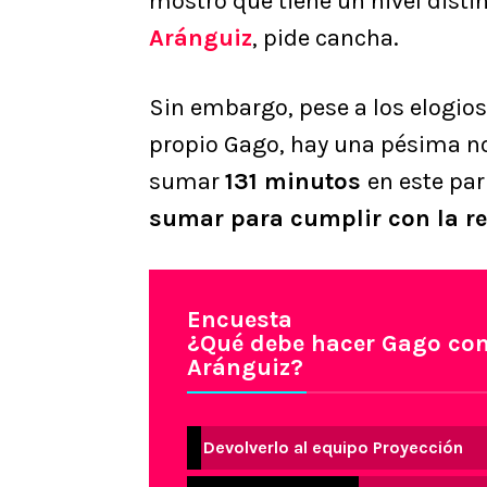
mostró que tiene un nivel disti
Aránguiz
, pide cancha.
Sin embargo, pese a los elogios
propio Gago, hay una pésima not
sumar
131 minutos
en este par
sumar para cumplir con la re
Encuesta
¿Qué debe hacer Gago con 
Aránguiz?
Devolverlo al equipo Proyección