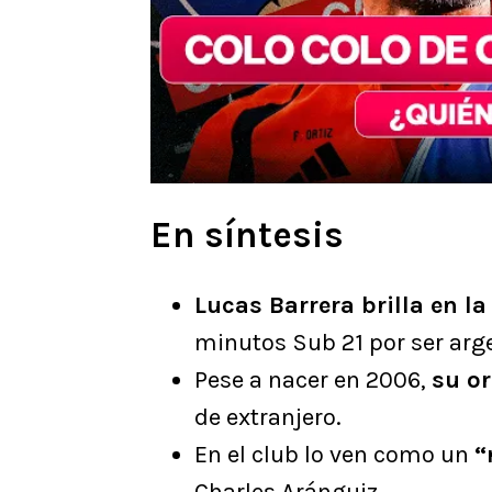
En síntesis
Lucas Barrera brilla en l
minutos Sub 21 por ser arg
Pese a nacer en 2006,
su o
de extranjero.
En el club lo ven como un
“
Charles Aránguiz.