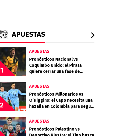
APUESTAS
APUESTAS
Pronósticos Nacional vs
Coquimbo Unido: el Pirata
1
quiere cerrar una fase de
grupos histórica en la
Libertadores
APUESTAS
Pronósticos Millonarios vs
O’Higgins: el Capo necesita una
2
hazaña en Colombia para seguir
en la Sudamericana
APUESTAS
Pronósticos Palestino vs
Deportivo Riestra: el Tino busca