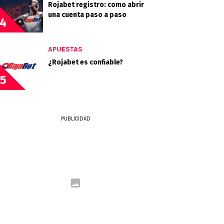
Rojabet registro: como abrir
una cuenta paso a paso
4
APUESTAS
¿Rojabet es confiable?
5
PUBLICIDAD