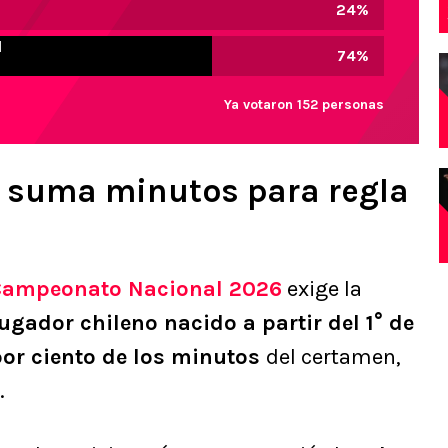
24
%
l
74
%
Ya votaron 152 personas
o suma minutos para regla
Campeonato Nacional 2026
exige la
ugador chileno nacido a partir del 1° de
por ciento de los minutos
del certamen,
.