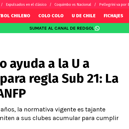
Expulsados en el clásico
Coquimbo vs Nacional
Pellegrini va por
TBOL CHILENO
COLO COLO
U DE CHILE
FICHAJES
SUMATE AL CANAL DE REDGOL
SUDAMÉRICA
EUROPA
Internacional
Copa Libertadores
Champions L
sorio
Copa Sudamericana
Europa Leag
o ayuda a la U a
Sánchez
Fútbol Argentino
Conference 
Palacios
Fútbol Brasileño
Ligue 1
ara regla Sub 21: La
s por el mundo
Premier Leag
Serie A
 ANFP
La Liga
Bundesliga
9 años, la normativa vigente es tajante
rmiten a sus clubes acumular para cumplir