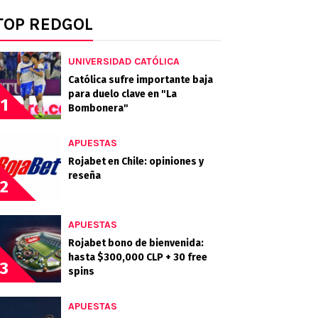
TOP REDGOL
UNIVERSIDAD CATÓLICA
Católica sufre importante baja
para duelo clave en "La
1
Bombonera"
APUESTAS
Rojabet en Chile: opiniones y
reseña
2
APUESTAS
Rojabet bono de bienvenida:
hasta $300,000 CLP + 30 free
3
spins
APUESTAS