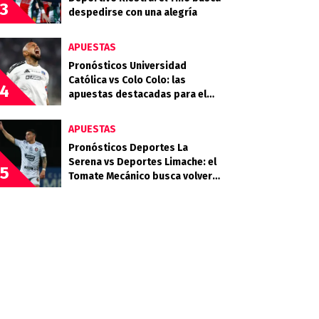
3
despedirse con una alegría
APUESTAS
Pronósticos Universidad
Católica vs Colo Colo: las
4
apuestas destacadas para el
clásico entre Cruzados y Albos
APUESTAS
Pronósticos Deportes La
Serena vs Deportes Limache: el
5
Tomate Mecánico busca volver
al triunfo ante el Granate