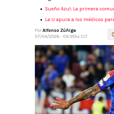
APUESTAS
Sueño Azul: La primera comuna
Noticias
La U apura a los médicos par
Guías
Códigos
Por
Alfonso Zúñiga
Pronósticos
07/04/2026 - 09:35hs CLT
Apuesta del día