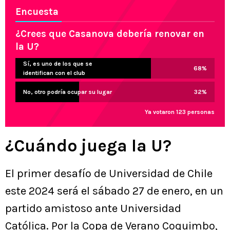
Encuesta
¿Crees que Casanova debería renovar en
la U?
Sí, es uno de los que se
68
%
identifican con el club
No, otro podría ocupar su lugar
32
%
Ya votaron 123 personas
¿Cuándo juega la U?
El primer desafío de Universidad de Chile
este 2024 será el sábado 27 de enero, en un
partido amistoso ante Universidad
Católica. Por la Copa de Verano Coquimbo,