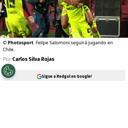
©
Photosport
Felipe Salomoni seguirá jugando en
Chile.
Por
Carlos Silva Rojas
Sigue a Redgol en Google!
La segunda rueda de la
Liga de Primera
ya
está en desarrollo, pero los clubes siguen
haciendo movimientos en el
mercado de