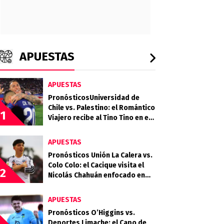
APUESTAS
APUESTAS
PronósticosUniversidad de
Chile vs. Palestino: el Romántico
1
Viajero recibe al Tino Tino en el
Nacional
APUESTAS
Pronósticos Unión La Calera vs.
Colo Colo: el Cacique visita el
2
Nicolás Chahuán enfocado en
consolidar su liderato absoluto
APUESTAS
Pronósticos O’Higgins vs.
Deportes Limache: el Capo de