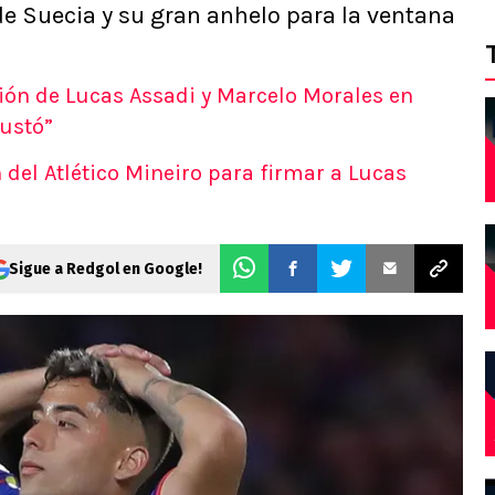
sde Suecia y su gran anhelo para la ventana
ción de Lucas Assadi y Marcelo Morales en
gustó”
an del Atlético Mineiro para firmar a Lucas
Sigue a Redgol en Google!