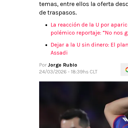
temas, entre ellos la oferta de
APUESTAS
de traspasos.
Noticias
Guías
La reacción de la U por apari
Códigos
polémico reportaje: “No nos 
Pronósticos
Dejar a la U sin dinero: El pl
Apuesta del día
Assadi
Por
Jorge Rubio
24/03/2026 - 18:39hs CLT