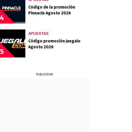
Código de la promoción
Pinnacle Agosto 2026
4
APUESTAS
Código promoción Juegalo
Agosto 2026
5
PUBLICIDAD