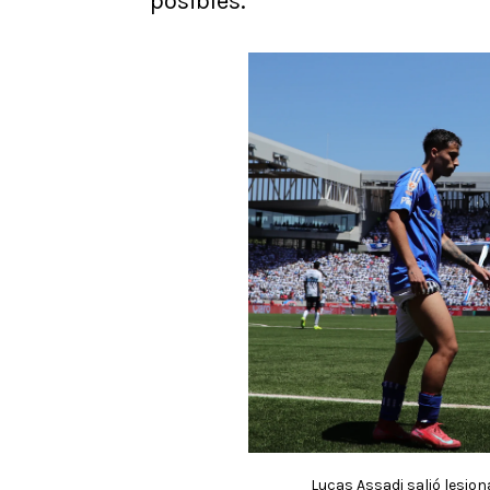
posibles.
Lucas Assadi salió lesiona