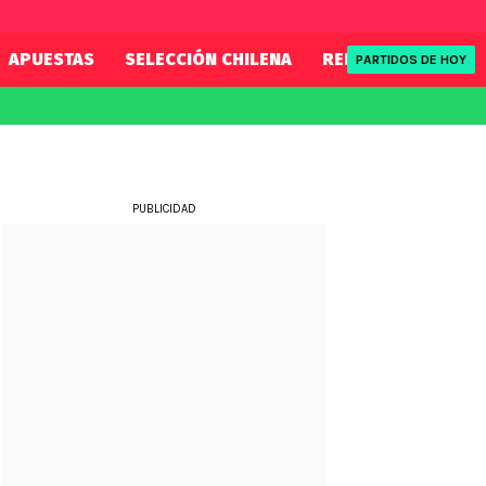
APUESTAS
SELECCIÓN CHILENA
REDSPORT
TENI
PARTIDOS DE HOY
FIFA
REDSPORT
eague
Eliminatorias
Tenis
ue
Formula 1
PUBLICIDAD
League
NBA
Rugby
ue
UFC
WWE
Boxeo