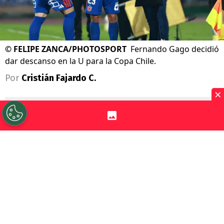
©
FELIPE ZANCA/PHOTOSPORT
Fernando Gago decidió
dar descanso en la U para la Copa Chile.
Por
Cristián Fajardo C.
×
Sigue a Redgol en Google!
Universidad de Chile
prepara su viaje
para disputar el paso a la ronda de los
octavos de final de la
Copa Chile 2026
,
cuando el miércoles visite a
Unión San
Felipe
por la última fecha de la fase de