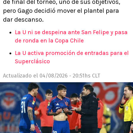
de final del torneo, uno de sus objetivos,
pero Gago decidió mover el plantel para
dar descanso.
La U ni se despeina ante San Felipe y pasa
de ronda en la Copa Chile
La U activa promoción de entradas para el
Superclásico
Actualizado el
04/08/2026 - 20:51hs CLT