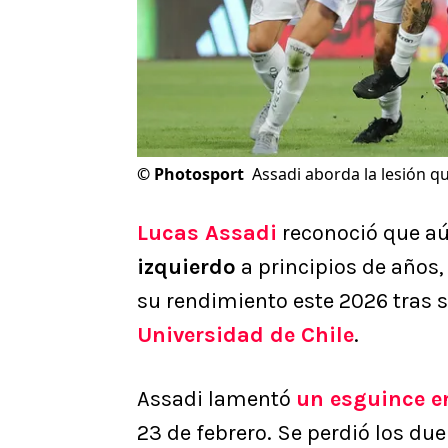
©
Photosport
Assadi aborda la lesión q
Lucas Assadi
reconoció que aú
izquierdo
a principios de años,
su rendimiento este 2026 tras 
Universidad de Chile
.
Assadi lamentó
un esguince en
23 de febrero. Se perdió los du