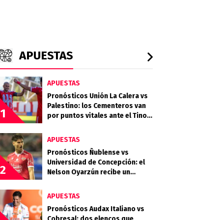
APUESTAS
APUESTAS
Pronósticos Unión La Calera vs
Palestino: los Cementeros van
1
por puntos vitales ante el Tino
Tino
APUESTAS
Pronósticos Ñublense vs
Universidad de Concepción: el
2
Nelson Oyarzún recibe un
choque clave en la zona media
APUESTAS
Pronósticos Audax Italiano vs
Cobresal: dos elencos que