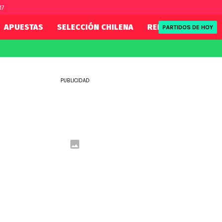
17
APUESTAS
SELECCIÓN CHILENA
REDSPORT
TENI
PARTIDOS DE HOY
FIFA
REDSPORT
eague
Mundial 2026
Tenis
PUBLICIDAD
ue
Eliminatorias
Formula 1
League
NBA
Rugby
ue
UFC
WWE
Boxeo