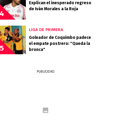
Explican el inesperado regreso
de Iván Morales a la Roja
4
LIGA DE PRIMERA
Goleador de Coquimbo padece
el empate postrero: "Queda la
5
bronca"
PUBLICIDAD