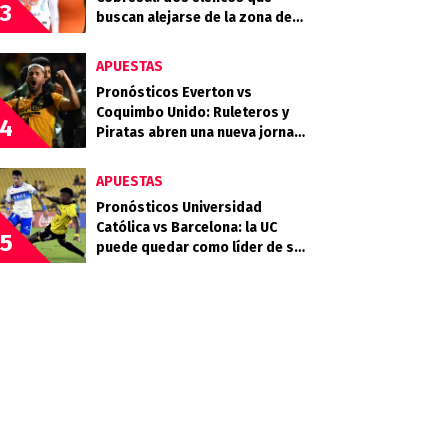
3
buscan alejarse de la zona de
descenso
APUESTAS
Pronósticos Everton vs
Coquimbo Unido: Ruleteros y
4
Piratas abren una nueva jornada
del Campeonato Nacional
APUESTAS
Pronósticos Universidad
Católica vs Barcelona: la UC
5
puede quedar como líder de su
grupo en la Libertadores