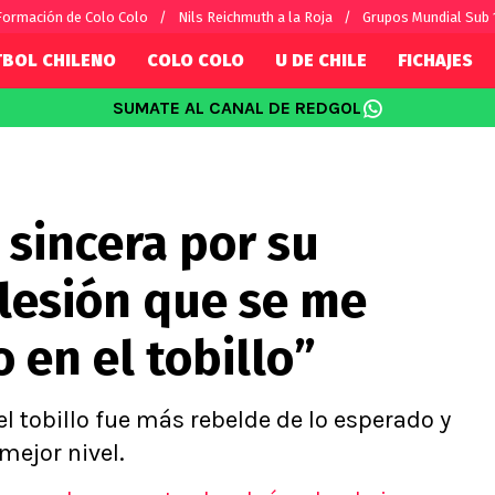
Formación de Colo Colo
Nils Reichmuth a la Roja
Grupos Mundial Sub 
TBOL CHILENO
COLO COLO
U DE CHILE
FICHAJES
SUMATE AL CANAL DE REDGOL
SUDAMÉRICA
EUROPA
Internacional
Copa Libertadores
Champions L
sorio
Copa Sudamericana
Europa Leag
 sincera por su
Sánchez
Fútbol Argentino
Conference 
Palacios
Fútbol Brasileño
Ligue 1
 lesión que se me
s por el mundo
Premier Leag
Serie A
en el tobillo”
La Liga
Bundesliga
l tobillo fue más rebelde de lo esperado y
mejor nivel.