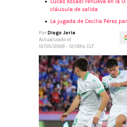
Lucas Assadi renueva en la U:
APUESTAS
cláusula de salida
Noticias
La jugada de Cecilia Pérez pa
Guías
Códigos
Por
Diego Jeria
Pronósticos
Actualizado el
Apuesta del día
12/05/2026 - 12:19hs CLT