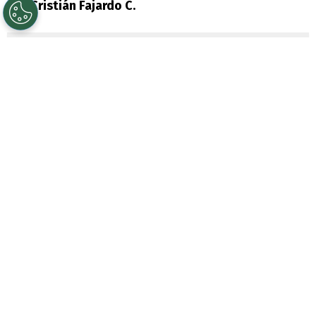
Por
Cristián Fajardo C.
Sigue a Redgol en Google!
Uno de los puntos más relevantes del
triunfo de
Universidad de Chile
por un
marcador de 2-0 ante Huachipato, fue la
figura de
Lucas Assadi
, quien comienza a
retomar la confianza.
El volante formado en el CDA volvió para
ser titular con el técnico Fernando Gago,
además que fue votado para ser el jugador
del partido para la señal televisiva de TNT