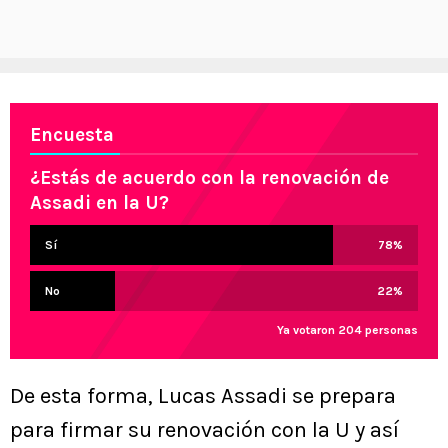
Encuesta
¿Estás de acuerdo con la renovación de
Assadi en la U?
Sí
78
%
No
22
%
Ya votaron 204 personas
De esta forma, Lucas Assadi se prepara
para firmar su renovación con la U y así