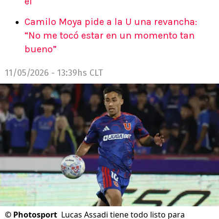
él
Camilo Moya pide a la U una revancha:
“No me tocó estar en un momento tan
bueno”
11/05/2026 - 13:39hs CLT
©
Photosport
Lucas Assadi tiene todo listo para