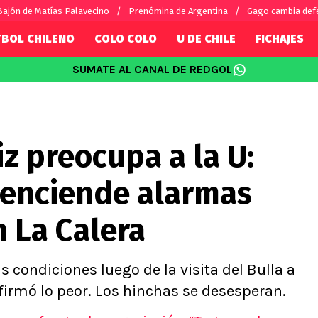
Bajón de Matías Palavecino
Prenómina de Argentina
Gago cambia defe
TBOL CHILENO
COLO COLO
U DE CHILE
FICHAJES
SUMATE AL CANAL DE REDGOL
SUDAMÉRICA
EUROPA
Internacional
Copa Libertadores
Champions L
sorio
Copa Sudamericana
Europa Leag
z preocupa a la U:
Sánchez
Fútbol Argentino
Conference 
Palacios
Fútbol Brasileño
Ligue 1
enciende alarmas
s por el mundo
Premier Leag
Serie A
n La Calera
La Liga
Bundesliga
 condiciones luego de la visita del Bulla a
firmó lo peor. Los hinchas se desesperan.