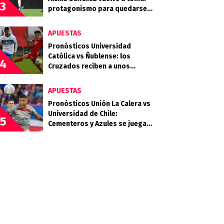
3
protagonismo para quedarse
en LaLiga
APUESTAS
Pronósticos Universidad
Católica vs Ñublense: los
4
Cruzados reciben a unos
Diablos Rojos que quieren
clasificar
APUESTAS
Pronósticos Unión La Calera vs
Universidad de Chile:
5
Cementeros y Azules se juegan
mucho en la quinta fecha