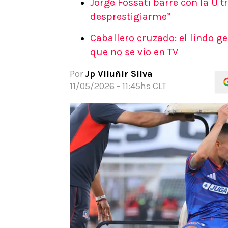
Jorge Fossati barre con la U t
APUESTAS
desprestigiarme”
Noticias
Caballero cruzado: el lindo g
Guías
que no se vio en TV
Códigos
Pronósticos
Por
Jp Viluñir Silva
Apuesta del día
11/05/2026 - 11:45hs CLT