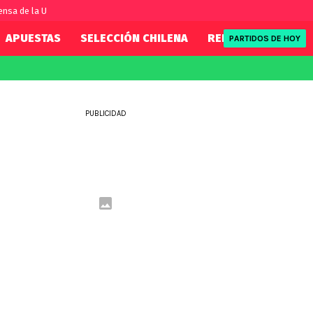
nsa de la U
APUESTAS
SELECCIÓN CHILENA
REDSPORT
TENI
PARTIDOS DE HOY
FIFA
REDSPORT
eague
Mundial 2026
Tenis
PUBLICIDAD
ue
Eliminatorias
Formula 1
League
NBA
Rugby
ue
UFC
WWE
Boxeo