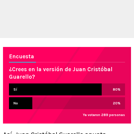
Encuesta
¿Crees en la versión de Juan Cristóbal
Guarello?
Sí
80
%
No
20
%
Ya votaron 289 personas