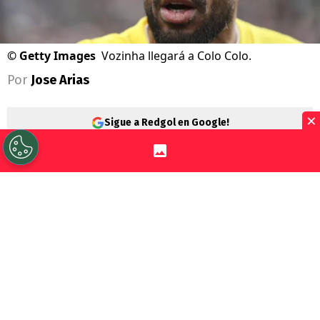
©
Getty Images
Vozinha llegará a Colo Colo.
Por
Jose Arias
×
Sigue a Redgol en Google!
Fue una bomba.
Colo Colo
se aseguró la
llegada de
Vozinha
, portero que hizo
revuelo a nivel planetario en el
Mundial
2026
. El caboverdiano debería llegar en las
próximas horas a Chile para firmar su
contrato con el Cacique.