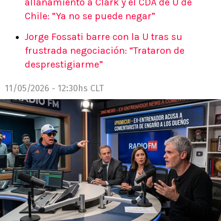
allanamiento a Clark y el CDA de U de
Chile: “Ya no se puede negar”
Jorge Fossati barre con la U tras su
frustrada negociación: “Trataron de
desprestigiarme”
11/05/2026 - 12:30hs CLT