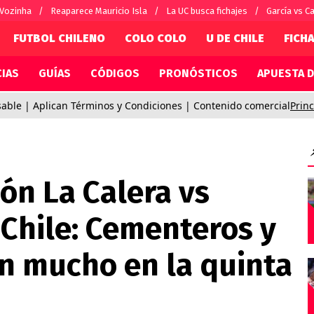
 Vozinha
Reaparece Mauricio Isla
La UC busca fichajes
García vs Ca
FUTBOL CHILENO
COLO COLO
U DE CHILE
FICHA
IAS
GUÍAS
CÓDIGOS
PRONÓSTICOS
APUESTA D
SUDAMÉRICA
EUROPA
able | Aplican Términos y Condiciones | Contenido comercial
Internacional
Copa Libertadores
Champions L
Princ
sorio
Copa Sudamericana
Europa Leag
Sánchez
Fútbol Argentino
Conference 
Palacios
Fútbol Brasileño
Ligue 1
ón La Calera vs
s por el mundo
Premier Leag
Serie A
 Chile: Cementeros y
La Liga
Bundesliga
an mucho en la quinta