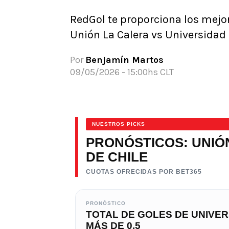
APUESTAS
RedGol te proporciona los mejo
Noticias
Unión La Calera vs Universidad d
Guías
Códigos
Por
Benjamín Martos
Pronósticos
09/05/2026 - 15:00hs CLT
Apuesta del día
NUESTROS PICKS
PRONÓSTICOS: UNIÓ
DE CHILE
CUOTAS OFRECIDAS POR BET365
PRONÓSTICO
TOTAL DE GOLES DE UNIVER
MÁS DE 0.5