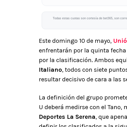
Todas estas cuotas son cortesía de bet365, son corre
Este domingo 10 de mayo,
Unió
enfrentarán por la quinta fecha
por la clasificación. Ambos equ
Italiano
, todos con siete punt
resultar decisivo de cara a las 
La definición del grupo promete
U deberá medirse con el Tano, 
Deportes La Serena
, que apen
definir los clasificados a la sig