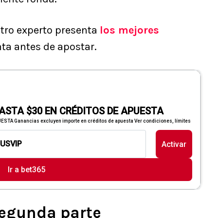
stro experto presenta
los mejores
ta antes de apostar.
 segunda parte