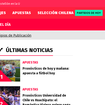
stellón en la U
JES
APUESTAS
SELECCIÓN CHILENA
REDSPORT
PARTIDOS DE HOY
EL DÍA
FIFA
REDSPORT
eague
ipios de Publicación
Eliminatorias
Tenis
ue
Formula 1
League
NBA
ÚLTIMAS NOTICIAS
Rugby
ue
UFC
APUESTAS
WWE
Pronósticos de hoy y mañana:
apuesta a fútbol hoy
Boxeo
1
APUESTAS
Pronósticos Universidad de
Chile vs Huachipato: el
2
Romántico Viajero quiere seguir