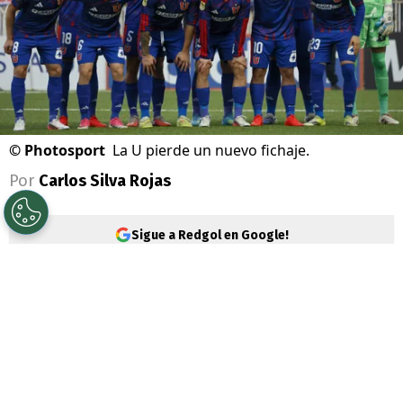
©
Photosport
La U pierde un nuevo fichaje.
Por
Carlos Silva Rojas
Sigue a Redgol en Google!
Universidad de Chile
atraviesa por un
buen momento deportivo, el que lo tiene en
la segunda posición de la
Liga de Primera
y clasificado en la
Copa Chile
.