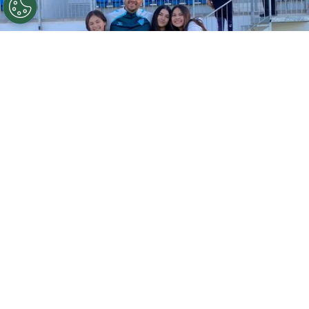
©
Cedida.
César Lagos junto a sus hijas, el motor de su
vida, le contestó desde España un llamado a RedGol.
Por
Jorge Rubio
Sigue a Redgol en Google!
A fines de 2021, este preparador de