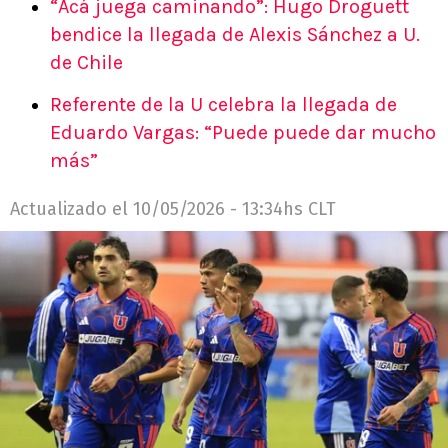
“Acá juega caminando”: Hugo Droguett
bendice la llegada de Alexis Sánchez a U.
de Chile
Referente de la U celebra la llegada de
Eduardo Vargas: “Puede puede dar mucho
más”
Actualizado el
10/05/2026 - 13:34hs CLT