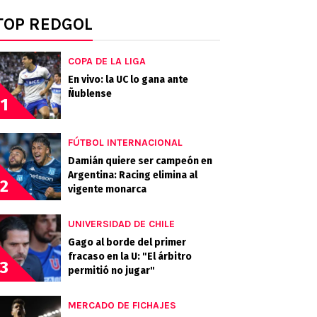
TOP REDGOL
COPA DE LA LIGA
En vivo: la UC lo gana ante
Ñublense
1
FÚTBOL INTERNACIONAL
Damián quiere ser campeón en
Argentina: Racing elimina al
2
vigente monarca
UNIVERSIDAD DE CHILE
Gago al borde del primer
fracaso en la U: "El árbitro
3
permitió no jugar"
MERCADO DE FICHAJES