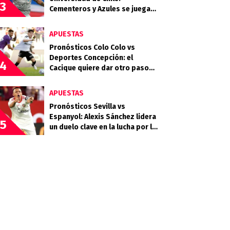
3
Cementeros y Azules se juegan
mucho en la quinta fecha
APUESTAS
Pronósticos Colo Colo vs
Deportes Concepción: el
4
Cacique quiere dar otro paso
rumbo a la clasificación
APUESTAS
Pronósticos Sevilla vs
Espanyol: Alexis Sánchez lidera
5
un duelo clave en la lucha por la
permanencia