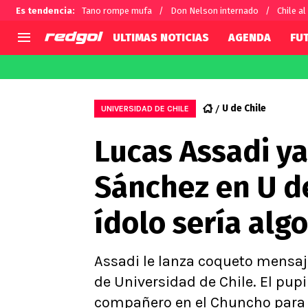
Es tendencia
:
Tano rompe mufa
Don Nelson internado
Chile al
ULTIMAS NOTICIAS
AGENDA
FU
AGENDA
CHILE
MUNDO
Hoy en TV
Selección Chilena
Fútbol 
U de Chile
UNIVERSIDAD DE CHILE
Colo Colo
Darío O
Lucas Assadi ya
U de Chile
Alexis 
U Católica
Carlos 
Sánchez en U de
Campeonato Nacional
Chileno
Primera B
ídolo sería alg
Segunda División
Copa Chile
Supercopa Chile
Assadi le lanza coqueto mensaj
Campeonato Femenino
de Universidad de Chile. El pup
compañero en el Chuncho para vo