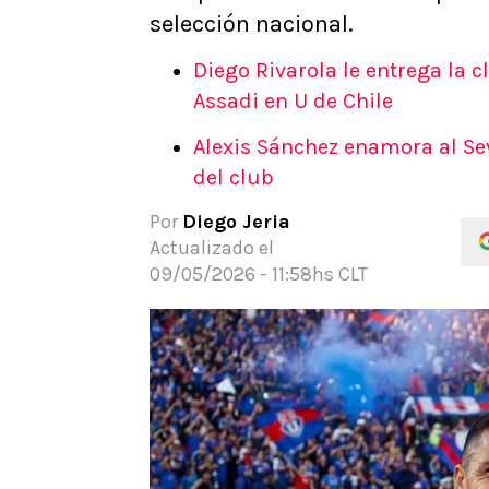
selección nacional.
APUESTAS
Noticias
Diego Rivarola le entrega la 
Guías
Assadi en U de Chile
Códigos
Pronósticos
Alexis Sánchez enamora al Sevi
Apuesta del día
del club
Por
Diego Jeria
Actualizado el
09/05/2026 - 11:58hs CLT