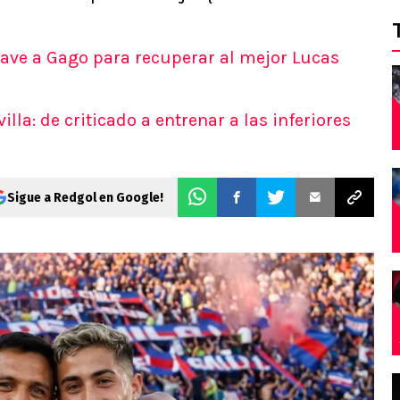
clave a Gago para recuperar al mejor Lucas
lla: de criticado a entrenar a las inferiores
Sigue a Redgol en Google!