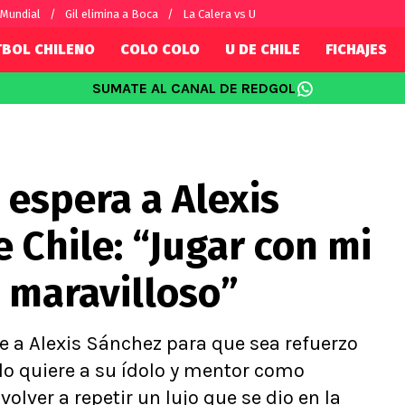
 Mundial
Gil elimina a Boca
La Calera vs U
TBOL CHILENO
COLO COLO
U DE CHILE
FICHAJES
SUMATE AL CANAL DE REDGOL
SUDAMÉRICA
EUROPA
Internacional
Copa Libertadores
Champions L
sorio
Copa Sudamericana
Europa Leag
 espera a Alexis
Sánchez
Fútbol Argentino
Conference 
Palacios
Fútbol Brasileño
Ligue 1
 Chile: “Jugar con mi
s por el mundo
Premier Leag
Serie A
o maravilloso”
La Liga
Bundesliga
e a Alexis Sánchez para que sea refuerzo
ilo quiere a su ídolo y mentor como
lver a repetir un lujo que se dio en la