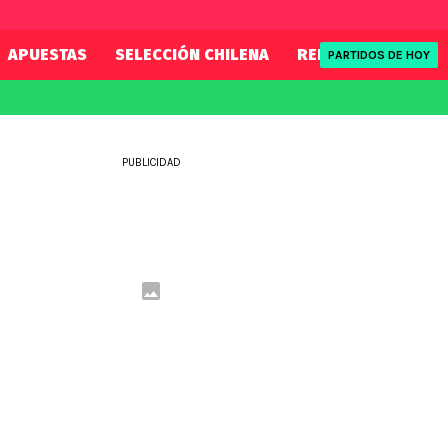
APUESTAS
SELECCIÓN CHILENA
REDSPORT
TENI
PARTIDOS DE HOY
FIFA
REDSPORT
eague
Mundial 2026
Tenis
PUBLICIDAD
ue
Eliminatorias
Formula 1
League
NBA
Rugby
ue
UFC
WWE
Boxeo