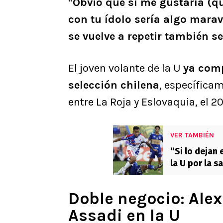
“
Obvio que sí me gustaría (que
con tu ídolo sería algo marav
se vuelve a repetir también s
El joven volante de la U
ya comp
selección chilena
, específica
entre La Roja y Eslovaquia, el 
VER TAMBIÉN
“Si lo dejan 
la U por la s
Doble negocio: Alex
Assadi en la U