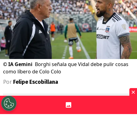
©
IA Gemini
Borghi señala que Vidal debe pulir cosas
como líbero de Colo Colo
Por
Felipe Escobillana
×
Sigue a Redgol en Google!
Claudio Borghi
sabe mucho de fútbol y
por eso escucharlo siempre es un agrado.